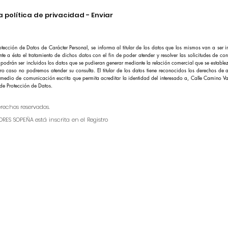
 política de privacidad - Enviar
cción de Datos de Carácter Personal, se informa al titular de los datos que los mismos van a ser i
ta el tratamiento de dichos datos con el fin de poder atender y resolver las solicitudes de consul
 ser incluidos los datos que se pudieran generar mediante la relación comercial que se establez
ro caso no podremos atender su consulta. El titular de los datos tiene reconocidos los derechos de 
r medio de comunicación escrita que permita acreditar la identidad del interesado a, Calle Camino V
 de Protección de Datos.
rechos reservados.
RES SOPEÑA está inscrita en el Registro