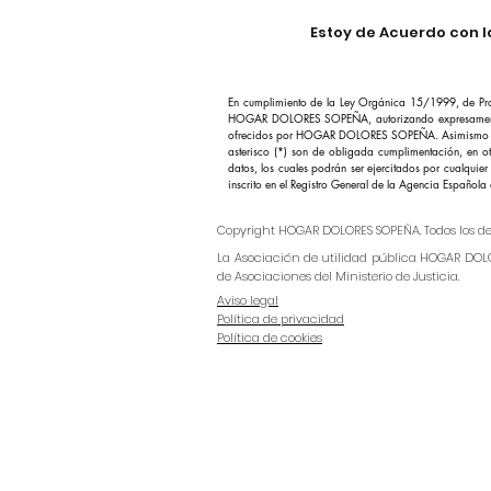
Estoy de Acuerdo con la
En cumplimiento de la Ley Orgánica 15/1999, de Prote
HOGAR DOLORES SOPEÑA, autorizando expresamente a és
ofrecidos por HOGAR DOLORES SOPEÑA. Asimismo podrán
asterisco (*) son de obligada cumplimentación, en ot
datos, los cuales podrán ser ejercitados por cualquie
inscrito en el Registro General de la Agencia Española
Copyright HOGAR DOLORES SOPEÑA. Todos los de
La Asociación de utilidad pública HOGAR DOLO
de Asociaciones del Ministerio de Justicia.
Aviso legal
Política de privacidad
Política de cookies