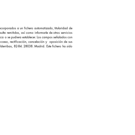
ncorporados a un fichero automatizado, titularidad de
ta remitidas, así como informarle de otros servicios
ca o se pudiera establecer. Los campos señalados con
acceso, rectificación, cancelación y oposición de sus
alderribas, 82-84. 28038. Madrid. Este fichero ha sido