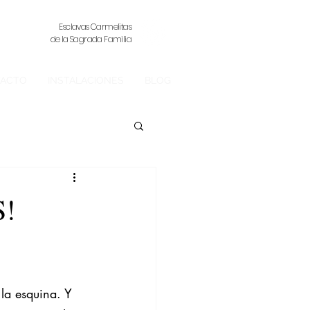
Esclavas Carmelitas
de la Sagrada Familia
ACTO
INSTALACIONES
BLOG
S!
 la esquina. Y 