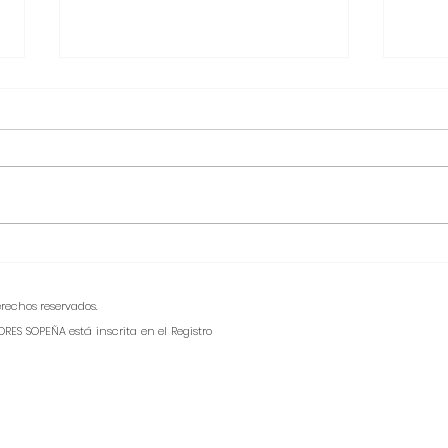
Fecha CAMPAMENTO
Fech
JÓVENES 2026
Ávil
rechos reservados.
RES SOPEÑA está inscrita en el Registro