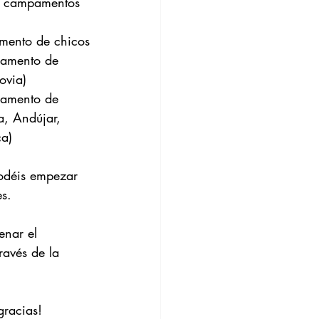
os campamentos 
ento de chicos
amento de 
ovia)
amento de 
a, Andújar, 
a)
odéis empezar 
es.
enar el 
ravés de la 
.
gracias!