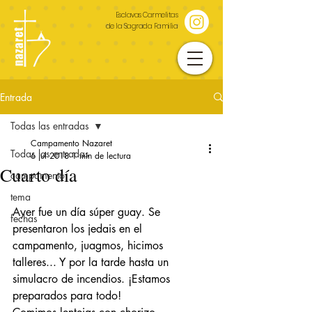
Esclavas Carmelitas
de la Sagrada Familia
Entrada
Todas las entradas
Campamento Nazaret
Todas las entradas
6 jul 2018
1 min de lectura
Cuarto día
campamento
tema
Ayer fue un día súper guay. Se 
fechas
presentaron los jedais en el 
campamento, juagmos, hicimos 
talleres... Y por la tarde hasta un 
simulacro de incendios. ¡Estamos 
preparados para todo!