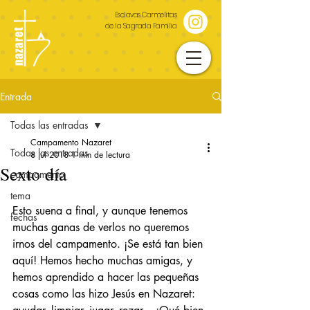
Esclavas Carmelitas
de la Sagrada Familia
Entrada
Todas las entradas
Campamento Nazaret
Todas las entradas
8 jul 2018
1 min de lectura
Sexto día
campamento
tema
Esto suena a final, y aunque tenemos 
fechas
muchas ganas de verlos no queremos 
irnos del campamento. ¡Se está tan bien 
aquí! Hemos hecho muchas amigas, y 
hemos aprendido a hacer las pequeñas 
cosas como las hizo Jesús en Nazaret: 