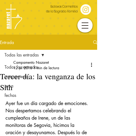
Esclavas Carmelitas
de la Sagrada Familia
Entrada
Todas las entradas
Campamento Nazaret
Todas las entradas
12 jul 2018
1 min de lectura
Tercer día: la venganza de los
campamento
Sith
tema
fechas
Ayer fue un día cargado de emociones. 
Nos despertamos celebrando el 
cumpleaños de Irene, un de las 
monitoras de Segovia, hicimos la 
oración y desayunamos. Después lo de 