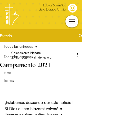
Esclavas Carmelitas
de la Sagrada Familia
Entrada
Todas las entradas
Campamento Nazaret
Todas las entradas
27 abr 2021
1 min de lectura
Campamento 2021
campamento
tema
fechas
¡Estábamos deseando dar esta noticia!
Si Dios quiere Nazaret volverá a 
llenarse de risas, gritos, juegos y 