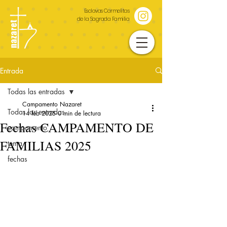
Esclavas Carmelitas
de la Sagrada Familia
Entrada
Todas las entradas
Campamento Nazaret
Todas las entradas
14 feb 2025
0 min de lectura
Fechas CAMPAMENTO DE
campamento
FAMILIAS 2025
tema
fechas